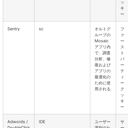
ッ
キ
ー
Sentry
sc
オルトグ
フ
ループの
ァ
Mosaic
ー
アプリ内
ス
で、調査
ト
分析、修
パ
復および
ー
アプリの
テ
最適化の
ィ
ために使
ー
用される
ク
ッ
キ
ー
Adwords /
IDE
ユーザー
サ
DoubleClick
識別のた
ー