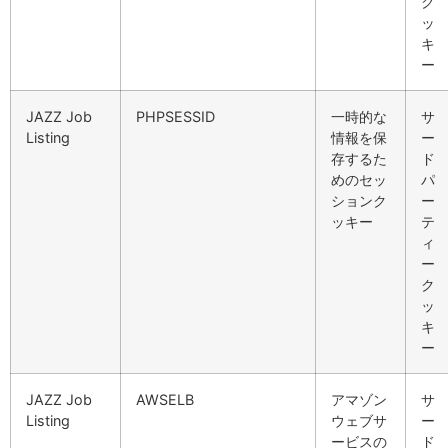
ク
ッ
キ
ー
JAZZ Job
PHPSESSID
一時的な
サ
Listing
情報を保
ー
存するた
ド
めのセッ
パ
ションク
ー
ッキー
テ
ィ
ー
ク
ッ
キ
ー
JAZZ Job
AWSELB
アマゾン
サ
Listing
ウェブサ
ー
ービスの
ド