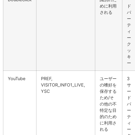
めに利用
ド
される
パ
ー
テ
ィ
ー
ク
ッ
キ
ー
YouTube
PREF,
ユーザー
3
VISITOR_INFO1_LIVE,
の嗜好を
サ
YSC
保存する
ー
ため/そ
ド
の他の不
パ
特定な目
ー
的のため
テ
に利用さ
ィ
れる
ー