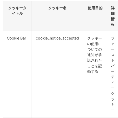
クッキータ
クッキー名
使用目的
詳
イトル
細
情
報
Cookie Bar
cookie_notice_accepted
クッキー
フ
の使用に
ァ
ついての
ー
通知が承
ス
諾された
ト
ことを記
パ
録する
ー
テ
ィ
ー
ク
ッ
キ
ー