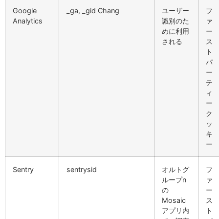
Google
_ga, _gid Chang
ユーザー
フ
Analytics
識別のた
ァ
めに利用
ー
される
ス
ト
パ
ー
テ
ィ
ー
ク
ッ
キ
ー
Sentry
sentrysid
オルトグ
フ
ループn
ァ
の
ー
Mosaic
ス
アプリ内
ト