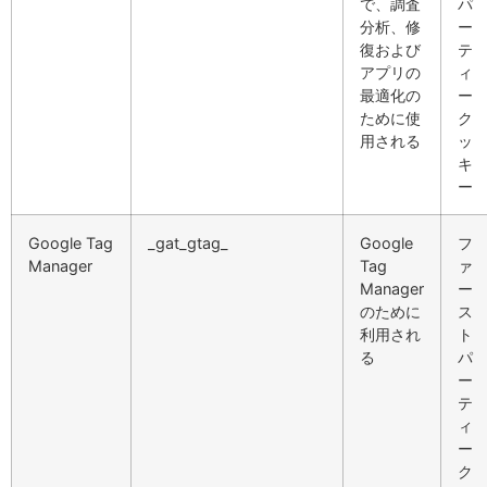
で、調査
パ
分析、修
ー
復および
テ
アプリの
ィ
最適化の
ー
ために使
ク
用される
ッ
キ
ー
Google Tag
_gat_gtag_
Google
フ
Manager
Tag
ァ
Manager
ー
のために
ス
利用され
ト
る
パ
ー
テ
ィ
ー
ク